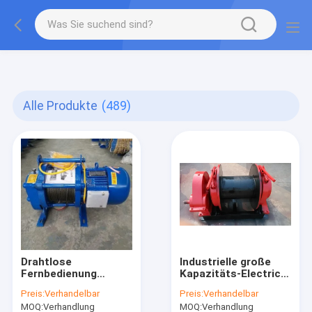
gtag('config', 'G-QWE9HWC3PF', {cookie_flags:
"SameSite=None;Secure"});
Alle Produkte
(489)
Drahtlose
Industrielle große
Fernbedienung
Kapazitäts-Electric
Soem-ODM 1 Ton
Power-Handkurbel
Preis:
Verhandelbar
Preis:
Verhandelbar
Portable Electric
1000lb 2000lb 4500lb
MOQ:
Verhandlung
MOQ:
Verhandlung
Winch With
ISO