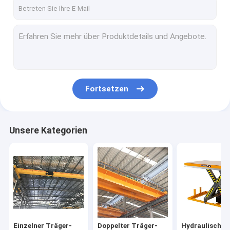
Doppelter Träger-Portalkran
Automatisierte geführte Wagen
elektrischer Übergangswagen
Elektrischer Crane Hoist
Fortsetzen
Kranbalkenkranhebemaschine
Elektrische Handkurbel
Unsere Kategorien
Hafen-Portalkran
Hydraulische anhebende Plattform
Brücke, die Maschine aufrichtet
Behälter-Reichweiten-Stapler
Einzelner Träger-
Doppelter Träger-
Hydraulisch S