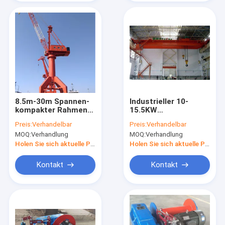
8.5m-30m Spannen-
Industrieller 10-
kompakter Rahmen-
15.5KW
Hafen Portal-Crane
Kastenträger-Kran
Preis:
Verhandelbar
Preis:
Verhandelbar
For Loading
5T obenliegender
MOQ:
Verhandlung
MOQ:
Verhandlung
Crane Double Girder
Holen Sie sich aktuelle Preis
Holen Sie sich aktuelle Preis
Kontakt
Kontakt
Startseite
Produkte
Über uns