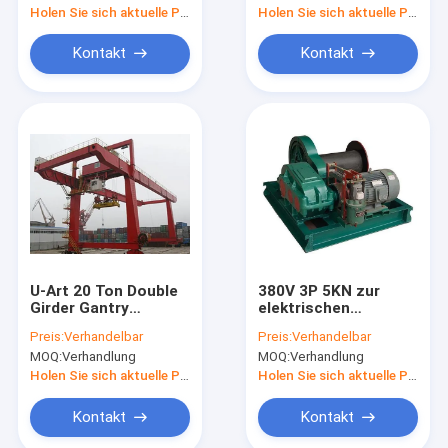
Holen Sie sich aktuelle Preis
Holen Sie sich aktuelle Preis
Kontakt
Kontakt
U-Art 20 Ton Double
380V 3P 5KN zur
Girder Gantry
elektrischen
Cranes-Bahnwaren-
Handkurbel 650KN
Preis:
Verhandelbar
Preis:
Verhandelbar
Yard-Kräne im Freien
für die materielle
MOQ:
Verhandlung
MOQ:
Verhandlung
Beförderung
Holen Sie sich aktuelle Preis
Holen Sie sich aktuelle Preis
Kontakt
Kontakt