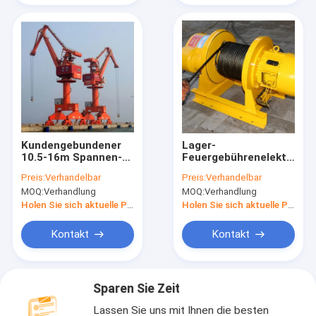
Kundengebundener
Lager-
10.5-16m Spannen-
Feuergebührenelektrisch
Hafen Portal-Crane
koaxialSeilwinde
Preis:
Verhandelbar
Preis:
Verhandelbar
For Pilling Containers
30m/Min Lifting
MOQ:
Verhandlung
MOQ:
Verhandlung
Speed
Holen Sie sich aktuelle Preis
Holen Sie sich aktuelle Preis
Kontakt
Kontakt
Sparen Sie Zeit
Lassen Sie uns mit Ihnen die besten