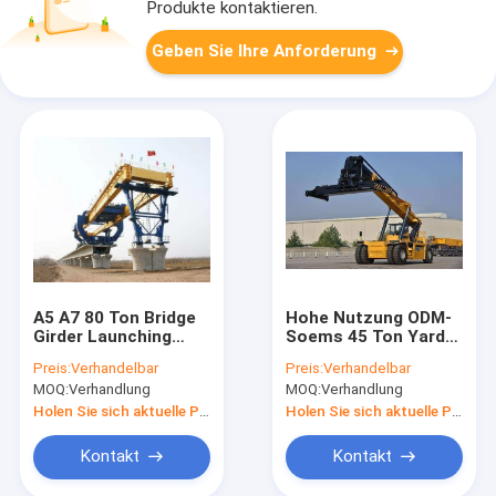
Produkte kontaktieren.
Geben Sie Ihre Anforderung
A5 A7 80 Ton Bridge
Hohe Nutzung ODM-
Girder Launching
Soems 45 Ton Yard
Machine für
Container Reach
Preis:
Verhandelbar
Preis:
Verhandelbar
Landstraßen-
Stacker
MOQ:
Verhandlung
MOQ:
Verhandlung
Gebäude
Holen Sie sich aktuelle Preis
Holen Sie sich aktuelle Preis
Kontakt
Kontakt