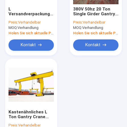
Einzelner Träger-Portalkran
L
380V 50hz 20 Ton
Versandverpackungs-
Single Girder Gantry
Doppelter Träger-Portalkran
Portalkran des Bein-
Crane für Fracht-
Preis:
Verhandelbar
Preis:
Verhandelbar
Hohlkasten-
Yard im Freien
MOQ:
Verhandlung
MOQ:
Verhandlung
doppelter
Automatisierte geführte Wagen
freitragender
Holen Sie sich aktuelle Preis
Holen Sie sich aktuelle Preis
Portalkran-50/10T
elektrischer Übergangswagen
Kontakt
Kontakt
Elektrischer Crane Hoist
Kranbalkenkranhebemaschine
Elektrische Handkurbel
Hafen-Portalkran
Hydraulische anhebende Plattform
Kastenähnliches L
Brücke, die Maschine aufrichtet
Ton Gantry Crane
Single Girder-
Preis:
Verhandelbar
Werkstatt des Bein-