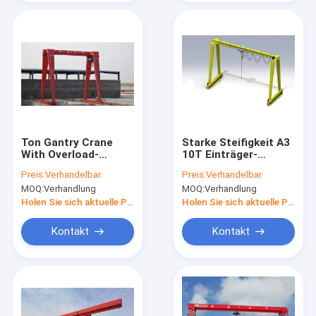
Ton Gantry Crane
Starke Steifigkeit A3
With Overload-
10T Einträger-
Schutz Portdes
Portalkran für den
Preis:
Verhandelbar
Preis:
Verhandelbar
fracht-Yard-
Brückenbau
MOQ:
Verhandlung
MOQ:
Verhandlung
einzelner Strahln-20
Holen Sie sich aktuelle Preis
Holen Sie sich aktuelle Preis
Kontakt
Kontakt
Heim
Produkte
Videos