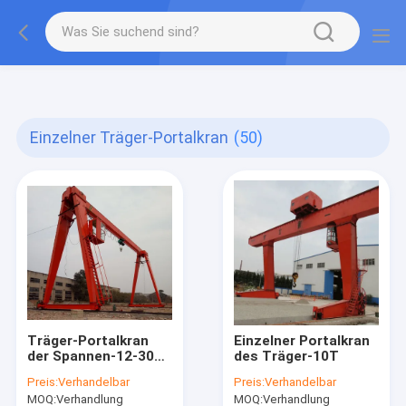
gtag('config', 'G-QWE9HWC3PF', {cookie_flags:
"SameSite=None;Secure"});
Einzelner Träger-Portalkran
(50)
Träger-Portalkran
Einzelner Portalkran
der Spannen-12-30m
des Träger-10T
einzelner
Preis:
Verhandelbar
Preis:
Verhandelbar
MOQ:
Verhandlung
MOQ:
Verhandlung