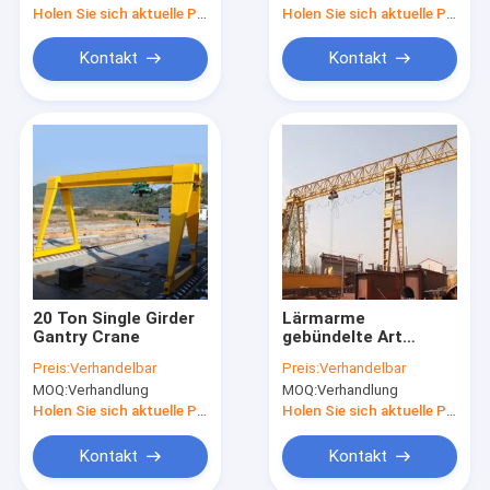
Holen Sie sich aktuelle Preis
Holen Sie sich aktuelle Preis
Kontakt
Kontakt
20 Ton Single Girder
Lärmarme
Gantry Crane
gebündelte Art
Träger-Portalkran A5
Preis:
Verhandelbar
Preis:
Verhandelbar
einzelner 10 Tonne
MOQ:
Verhandlung
MOQ:
Verhandlung
Holen Sie sich aktuelle Preis
Holen Sie sich aktuelle Preis
Kontakt
Kontakt