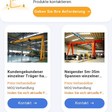
Produkte kontaktieren.
Geben Sie Ihre Anforderung
Kundengebundener
Neigender 5m-35m
einzelner Träger-halb
Spannen-einzelner
Bock Crane For
Träger-Antibock
Preis:
Verhandelbar
Preis:
Verhandelbar
Concrete Plant A5
Crane For Workshop
MOQ:
Verhandlung
MOQ:
Verhandlung
20T
Holen Sie sich aktuelle Preis
Holen Sie sich aktuelle Preis
Kontakt
Kontakt