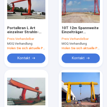
Über uns
Werksbesichtigung
Qualitätskontrolle
Portalkran L Art
10T 12m Spannweite
einzelner Strahln-
Einzelträger
Portalkran 18-35m
Portalkran Drahtlose
Kontaktieren Sie uns
Preis:
Verhandelbar
Preis:
Verhandelbar
Spannen-20T
Fernbedienung
MOQ:
Verhandlung
MOQ:
Verhandlung
Neuigkeiten
Holen Sie sich aktuelle Preis
Holen Sie sich aktuelle Preis
Fälle
Kontakt
Kontakt
Einzelner Träger-Laufkran
Doppelter Träger-Laufkran
Hydraulisch Scissor Hubtisch