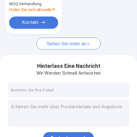
Behälter-Reichweiten-Stapler
MOQ:
Verhandlung
30, die Kran
entladend lädt
Holen Sie sich aktuelle Preis
Ersatzteile des Kranes
Kontakt
Überführungs-Kran
Motor
Sehen Sie mehr an
Hinterlass Eine Nachricht
Wir Werden Schnell Antworten