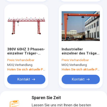
380V 60HZ 3 Phasen-
Industrieller
einzelner Träger-
einzelner des Träger-
Bock-Crane Rail
Kran Ton Rail
Preis:
Verhandelbar
Preis:
Verhandelbar
Mounted Mobile
Mounteds RMG halb
MOQ:
Verhandlung
MOQ:
Verhandlung
Gantry-Kran
Portalkran-20
Holen Sie sich aktuelle Preis
Holen Sie sich aktuelle Preis
Kontakt
Kontakt
Sparen Sie Zeit
Lassen Sie uns mit Ihnen die besten