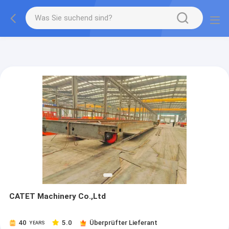
gtag('config', 'G-QWE9HWC3PF', {cookie_flags:
"SameSite=None;Secure"});
CATET Machinery Co.,Ltd
40
5.0
Überprüfter Lieferant
YEARS