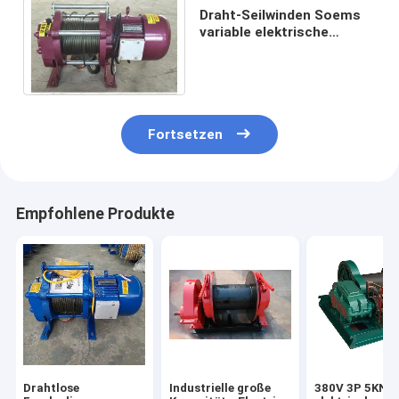
Draht-Seilwinden Soems
variable elektrische
Geschwindigkeits-5T für
das Anheben
Fortsetzen
Empfohlene Produkte
Drahtlose
Industrielle große
380V 3P 5KN z