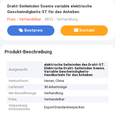
Draht-Seilwinden Soems variable elektrische
Geschwindigkeits-5T für das Anheben
Preis：Verhandelbar
MOQ：Verhandlung
Bestpreis
Kontakt
Produkt-Beschreibung
,
elektrische Seilwinden des Draht-5T
,
Elektrische Draht-Seilwinden Soems
Ausgesucht
Variable Geschwindigkeits-
Handkurbeln für das Anheben
Herkunftsort
Henan, China
Lieferzeit
30 Arbeitstage
Min Bestellmenge
Verhandlung
Preis
Verhandelbar
Verpackung
ExportStandardverpacken
Informationen