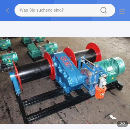
gtag('config', 'G-QWE9HWC3PF', {cookie_flags:
"SameSite=None;Secure"});
2
/
2