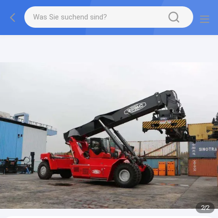
gtag('config', 'G-QWE9HWC3PF', {cookie_flags:
"SameSite=None;Secure"});
2
/
2