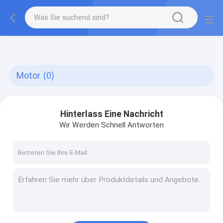
gtag('config', 'G-QWE9HWC3PF', {cookie_flags:
"SameSite=None;Secure"});
Motor
(0)
Hinterlass Eine Nachricht
Wir Werden Schnell Antworten