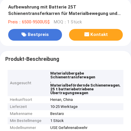
Aufbewahrung mit Batterie 25T
Schienentransferkarren für Materialbewegung und
Handhabung
Preis：6500-9500US$
MOQ：1 Stück
Bestpreis
Kontakt
Produkt-Beschreibung
Materialübergabe
Schienentransferwagen
,
Ausgesucht
,
Materialbefördernde Schienenwagen
25 t batteriebetriebene
Übertragungswagen
Herkunftsort
Henan, China
Lieferzeit
10-25 Werktage
Markenname
Bestaro
Min Bestellmenge
1 Stück
Modellnummer
USE Gefahrenabwehr