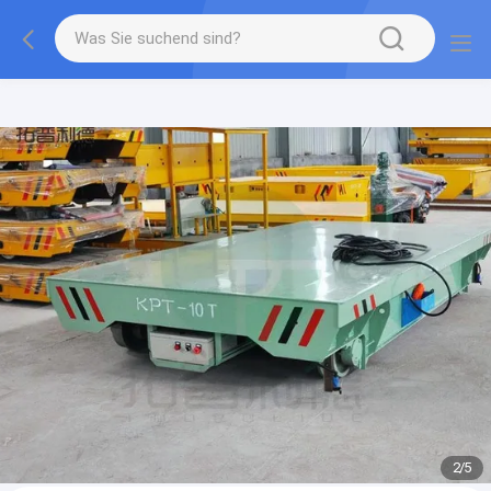
gtag('config', 'G-QWE9HWC3PF', {cookie_flags:
"SameSite=None;Secure"});
2
/
5