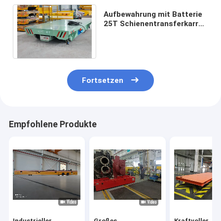
Aufbewahrung mit Batterie
25T Schienentransferkarren
für Materialbewegung und
Handhabung
Fortsetzen
Empfohlene Produkte
Industrieller
Großes
Kraftvoller