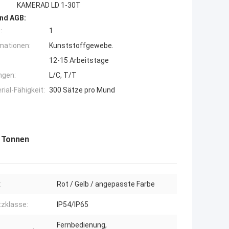
KAMERAD LD 1-30T
nd AGB:
:
1
mationen:
Kunststoffgewebe.
12-15 Arbeitstage
ngen:
L/C, T/T
ial-Fähigkeit:
300 Sätze pro Mund
0 Tonnen
:
Rot / Gelb / angepasste Farbe
zklasse:
IP54/IP65
Fernbedienung,