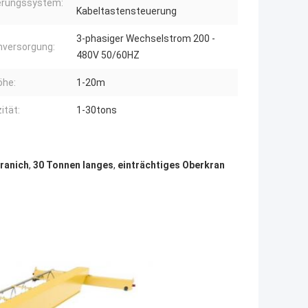
erungssystem:
Kabeltastensteuerung
3-phasiger Wechselstrom 200 -
versorgung:
480V 50/60HZ
öhe:
1-20m
ität:
1-30tons
ranich
,
30 Tonnen langes
,
einträchtiges Oberkran