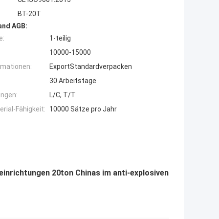
BT-20T
and AGB:
e:
1-teilig
10000-15000
rmationen:
ExportStandardverpacken
30 Arbeitstage
ngen:
L/C, T/T
ial-Fähigkeit:
10000 Sätze pro Jahr
richtungen 20ton Chinas im anti-explosiven