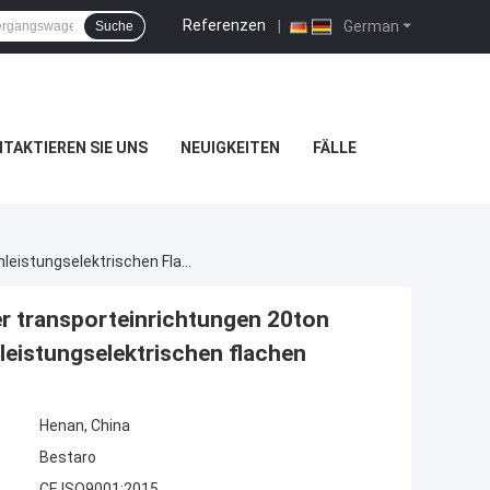
Referenzen
|
German
Suche
TAKTIEREN SIE UNS
NEUIGKEITEN
FÄLLE
Gemacht Wagenwerkzeug-Laufkatzenwagen Der Transporteinrichtungen 20ton Chinas Im Anti-Explosiven Automatischen Hochleistungselektrischen Flachen
 transporteinrichtungen 20ton
leistungselektrischen flachen
Henan, China
Bestaro
CE ISO9001:2015