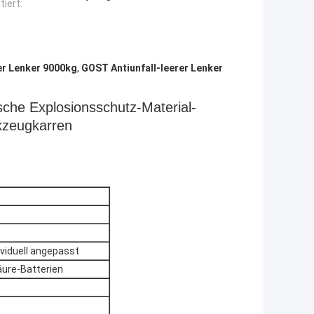
tiert:
er Lenker 9000kg
,
GOST Antiunfall-leerer Lenker
sche Explosionsschutz-Material-
kzeugkarren
iduell angepasst
äure-Batterien