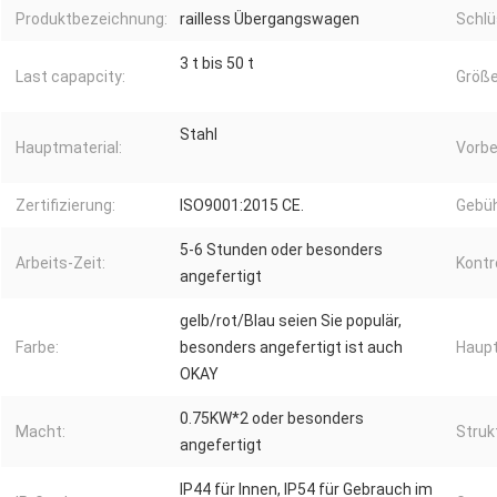
Produktbezeichnung:
railless Übergangswagen
Schlü
3 t bis 50 t
Last capapcity:
Größe
Stahl
Hauptmaterial:
Vorbe
Zertifizierung:
ISO9001:2015 CE.
Gebüh
5-6 Stunden oder besonders
Arbeits-Zeit:
Kontro
angefertigt
gelb/rot/Blau seien Sie populär,
Farbe:
besonders angefertigt ist auch
Haupt
OKAY
0.75KW*2 oder besonders
Macht:
Struk
angefertigt
IP44 für Innen, IP54 für Gebrauch im