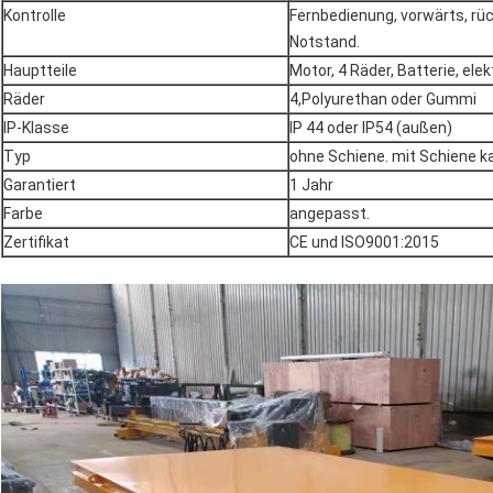
Kontrolle
Fernbedienung, vorwärts, rück
Notstand.
Hauptteile
Motor, 4 Räder, Batterie, el
Räder
4,Polyurethan oder Gummi
IP-Klasse
IP 44 oder IP54 (außen)
Typ
ohne Schiene. mit Schiene 
Garantiert
1 Jahr
Farbe
angepasst.
Zertifikat
CE und ISO9001:2015