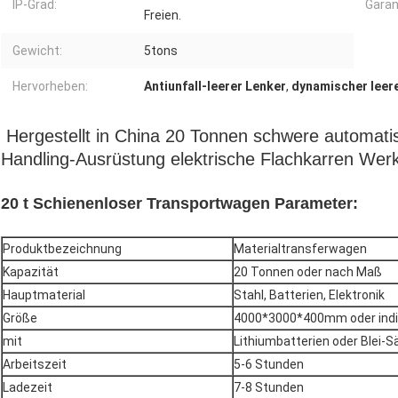
IP-Grad:
Garan
Freien.
Gewicht:
5tons
Hervorheben:
Antiunfall-leerer Lenker
,
dynamischer leer
Hergestellt in China 20 Tonnen schwere automati
Handling-Ausrüstung elektrische Flachkarren Wer
20 t Schienenloser Transportwagen Parameter:
Produktbezeichnung
Materialtransferwagen
Kapazität
20 Tonnen oder nach Maß
Hauptmaterial
Stahl, Batterien, Elektronik
Größe
4000*3000*400mm oder indiv
mit
Lithiumbatterien oder Blei-S
Arbeitszeit
5-6 Stunden
Ladezeit
7-8 Stunden