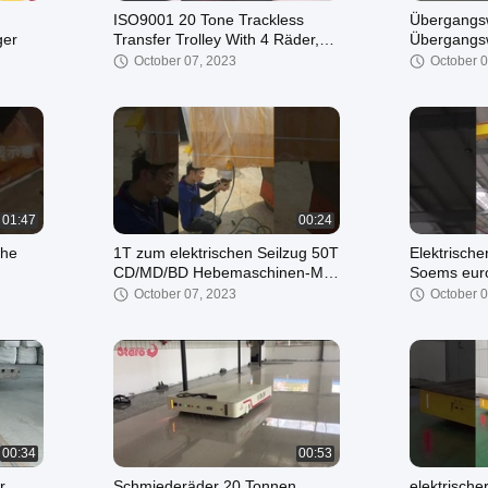
ISO9001 20 Tone Trackless
Übergangsw
ger
Transfer Trolley With 4 Räder,
Übergangs
die Arbeit und Zeit sparen
freundliche
October 07, 2023
October 0
Plattform-1
01:47
00:24
che
1T zum elektrischen Seilzug 50T
Elektrische
CD/MD/BD Hebemaschinen-M3-
Soems euro
M6 mit Laufkatze
Laufkrans 
October 07, 2023
October 0
einzelner 
00:34
00:53
r
Schmiederäder 20 Tonnen
elektrisch