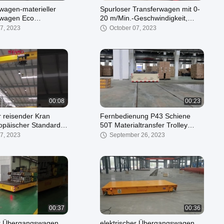
agen-materieller
Spurloser Transferwagen mit 0-
wagen Eco
20 m/Min.-Geschwindigkeit,
s Railless der
kundenspezifische Kapazität
7, 2023
October 07, 2023
0ton
00:08
00:23
r reisender Kran
Fernbedienung P43 Schiene
päischer Standard
50T Materialtransfer Trolley
Workshop1-10ton
Großkapazität
7, 2023
September 26, 2023
Träger EOTs
00:37
00:36
er Übergangswagen
elektrischer Übergangswagen